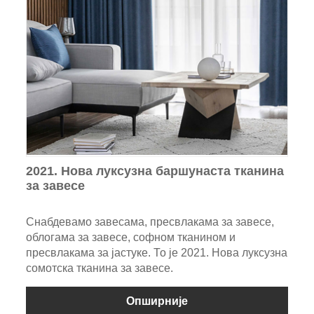
2021. Нова луксузна баршунаста тканина
за завесе
Снабдевамо завесама, пресвлакама за завесе,
облогама за завесе, софном тканином и
пресвлакама за јастуке. То је 2021. Нова луксузна
сомотска тканина за завесе.
Опширније