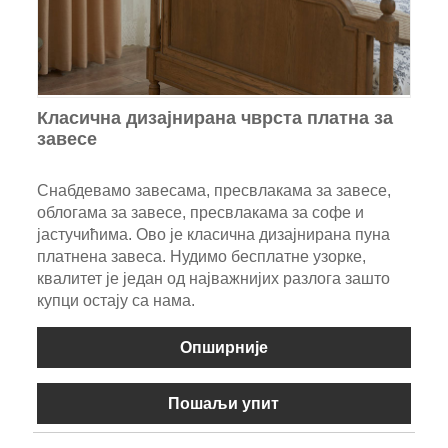
Класична дизајнирана чврста платна за
завесе
Снабдевамо завесама, пресвлакама за завесе,
облогама за завесе, пресвлакама за софе и
јастучићима. Ово је класична дизајнирана пуна
платнена завеса. Нудимо бесплатне узорке,
квалитет је један од најважнијих разлога зашто
купци остају са нама.
Опширније
Пошаљи упит