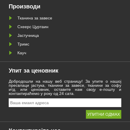
вог
достигнућа постигнута током
године и радује се новом
Производи
лужи
путовању 2021. године.
Тканина за завесе
Схеерс Цуртаин
Јастучница
Тримс
Кауч
Упит за ценовник
Добродошли на нашу веб страницу! За упите о нашој
пресвлаци јастука, тканини за завесе, тканини за софу
итд. или ценовник, оставите нам своју е-пошту и
контактираћемо у року од 24 сата.