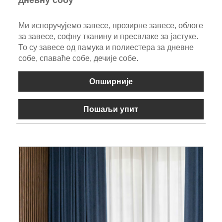
Ми испоручујемо завесе, прозирне завесе, облоге
за завесе, софну тканину и пресвлаке за јастуке.
То су завесе од памука и полиестера за дневне
собе, спаваће собе, дечије собе.
Опширније
Пошаљи упит