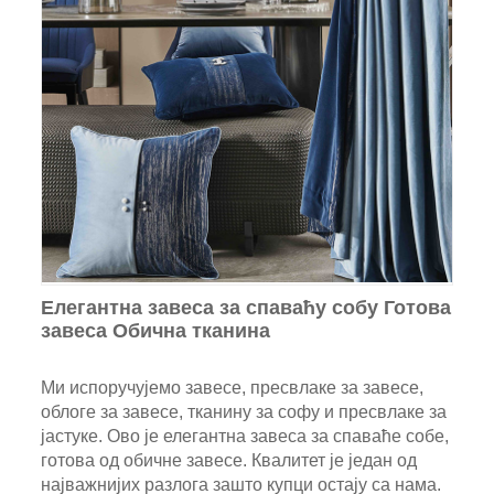
Елегантна завеса за спаваћу собу Готова
завеса Обична тканина
Ми испоручујемо завесе, пресвлаке за завесе,
облоге за завесе, тканину за софу и пресвлаке за
јастуке. Ово је елегантна завеса за спаваће собе,
готова од обичне завесе. Квалитет је један од
најважнијих разлога зашто купци остају са нама.