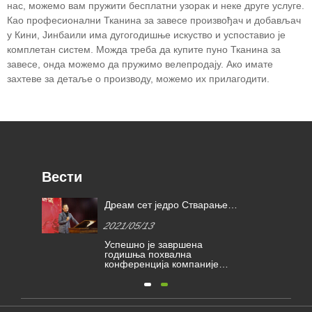
нас, можемо вам пружити бесплатни узорак и неке друге услуге.
Као професионални Тканина за завесе произвођач и добављач
у Кини, Јинбаили има дугогодишње искуство и успоставио је
комплетан систем. Можда треба да купите пуно Тканина за
завесе, онда можемо да пружимо велепродају. Ако имате
захтеве за детаље о производу, можемо их прилагодити.
Вести
а
Дреам сет једро Стварање
на
боље будућности | награде
2021/05/13
х
Кимберли-Цларк за признање
ла
Успешно је завршена
2020
годишња похвална
конференција компаније
Јинбаили Тектиле Цо., Лтд.
 и
Породица Јинбаили се
ча
окупила у Хаинингу да
размотри потешкоће и