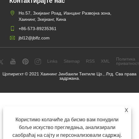
Контактирајте нас
Но.57, Зхијианг Роад, Ианцанг Развојна зона,
Хаининг, Зхејианг, Кина
+86-573-89235361
jbl12@jblfz.com
Политика
Links
Sitemap
RSS
XML
приватнос
Цопиригхт © 2021 Хаининг Јинбаили Тектиле Цо., Лтд. Сва права
задржана.
X
Користимо колачиће да бисмо вам понудили
боље искуство прегледања, анализирали
саобраћај на сајту и персонализовали садржај.