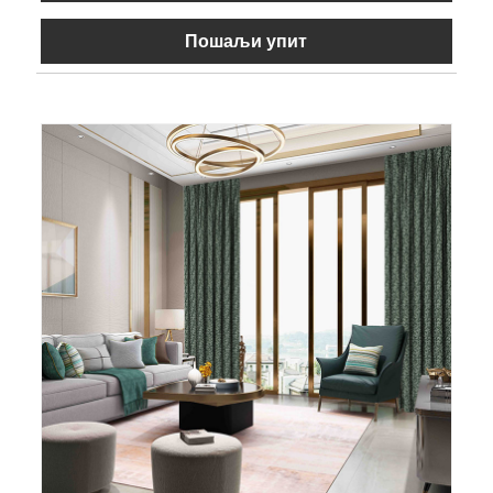
Пошаљи упит