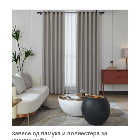
Завесе од памука и полиестера за
дневну собу