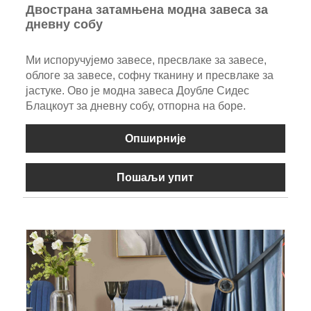
Двострана затамњена модна завеса за
дневну собу
Ми испоручујемо завесе, пресвлаке за завесе,
облоге за завесе, софну тканину и пресвлаке за
јастуке. Ово је модна завеса Доубле Сидес
Блацкоут за дневну собу, отпорна на боре.
Опширније
Пошаљи упит