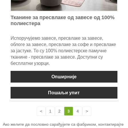
Тканине за пресвлаке од завесе од 100%
полиестера
Испоручујемо завесе, пресвлаке за завесе,
облоге за завесе, пресвлаке за софе и пресвлаке
за јастуке. То су 100% полиестерске памучне
тканине - пресвлаке за завесе. Доступни су
бесплатни узорци.
Опширније
Пошаљи упит
<
1
2
3
4
>
Ако желите да пословно сарађујете са фабриком, контактирајте