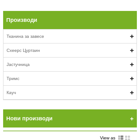
Производи
Тканина за завесе
Схеерс Цуртаин
Јастучница
Тримс
Кауч
Нови производи
View as