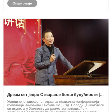
Опширније
Дреам сет једро Стварање боље будућности |
награде Кимберли-Цларк за признање 2020
Успешно је завршена годишња похвална конференција
компаније Јинбаили Тектиле Цо., Лтд. Породица Јинбаили
се окупила у Хаинингу да размотри потешкоће и
достигнућа постигнута током године и радује се новом