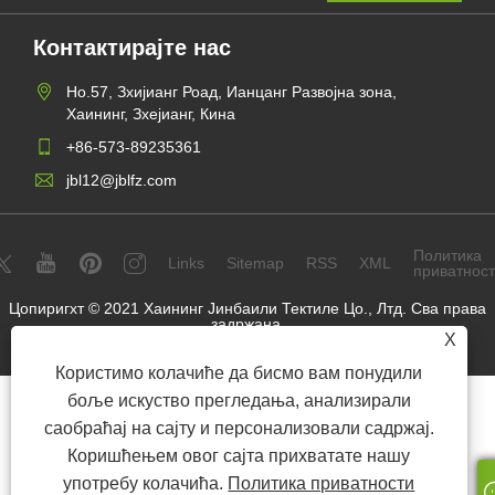
Контактирајте нас
Но.57, Зхијианг Роад, Ианцанг Развојна зона,
Хаининг, Зхејианг, Кина
+86-573-89235361
jbl12@jblfz.com
Политика
Links
Sitemap
RSS
XML
приватнос
Цопиригхт © 2021 Хаининг Јинбаили Тектиле Цо., Лтд. Сва права
задржана.
X
Користимо колачиће да бисмо вам понудили
боље искуство прегледања, анализирали
саобраћај на сајту и персонализовали садржај.
Коришћењем овог сајта прихватате нашу
употребу колачића.
Политика приватности