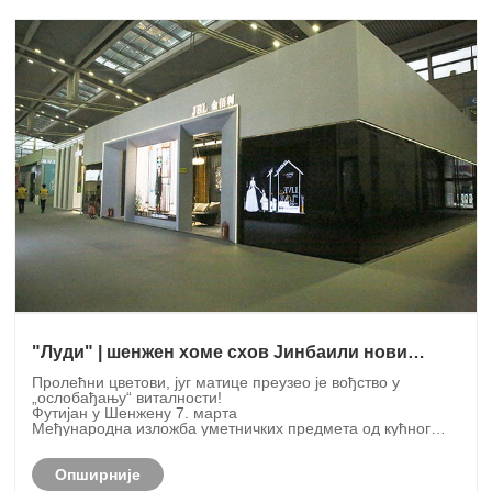
"Луди" | шенжен хоме схов Јинбаили нови
производ
Пролећни цветови, југ матице преузео је вођство у
„ослобађању“ виталности!
Футијан у Шенжену 7. марта
Међународна изложба уметничких предмета од кућног
текстила (Шенжен) поново обећана.
Опширније