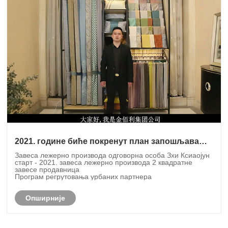
2021. године биће покренут план запошљавања
градских партнера!
Завеса лежерно производа одговорна особа Зхи Ксиаојун
старт - 2021. завеса лежерно производа 2 квадратне
завесе продавница
Програм регрутовања урбаних партнера
Опширније