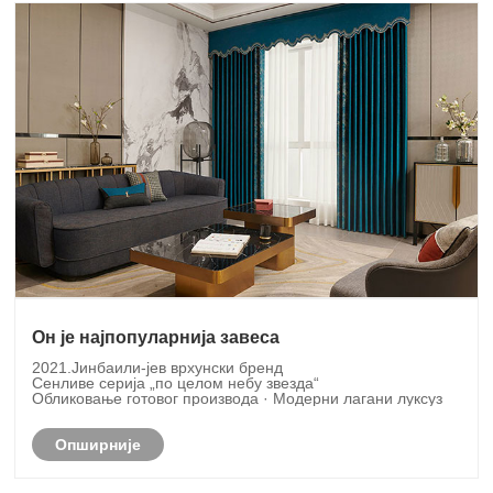
Он је најпопуларнија завеса
2021.Јинбаили-јев врхунски бренд
Сенливе серија „по целом небу звезда“
Обликовање готовог производа · Модерни лагани луксуз
Опширније