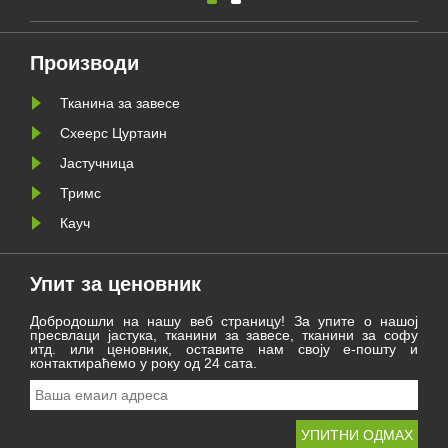
ча
окупила у Хаинингу да
размотри потешкоће и
вог
достигнућа постигнута током
године и радује се новом
Производи
лужи
путовању 2021. године.
Тканина за завесе
Схеерс Цуртаин
Јастучница
Тримс
Кауч
Упит за ценовник
Добродошли на нашу веб страницу! За упите о нашој
пресвлаци јастука, тканини за завесе, тканини за софу
итд. или ценовник, оставите нам своју е-пошту и
контактираћемо у року од 24 сата.