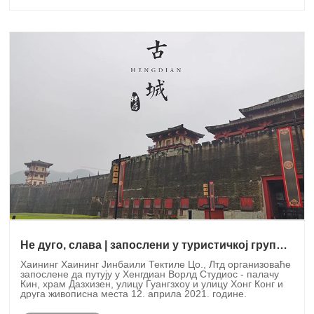
Не дуго, слава | запослени у туристичкој групи
кимберли-цларк 2021
Хаининг Хаининг Јинбаили Тектиле Цо., Лтд организоваће
запослене да путују у Хенгдиан Ворлд Студиос - палачу
Кин, храм Дазхизен, улицу Гуангзхоу и улицу Хонг Конг и
друга живописна места 12. априла 2021. године.