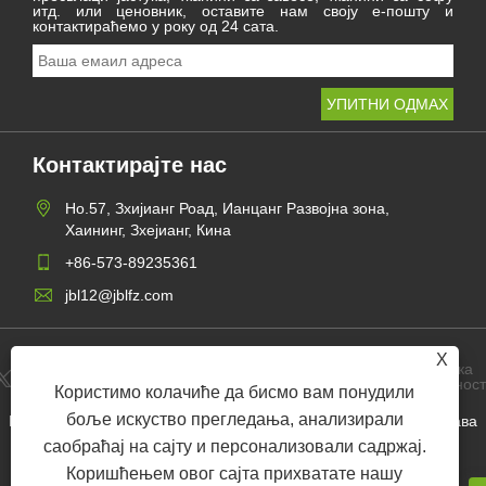
итд. или ценовник, оставите нам своју е-пошту и
контактираћемо у року од 24 сата.
Контактирајте нас
Но.57, Зхијианг Роад, Ианцанг Развојна зона,
Хаининг, Зхејианг, Кина
+86-573-89235361
jbl12@jblfz.com
X
Политика
Links
Sitemap
RSS
XML
приватнос
Користимо колачиће да бисмо вам понудили
боље искуство прегледања, анализирали
Цопиригхт © 2021 Хаининг Јинбаили Тектиле Цо., Лтд. Сва права
задржана.
саобраћај на сајту и персонализовали садржај.
Коришћењем овог сајта прихватате нашу