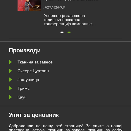
на
боље будућности | награде
2021/05/13
х
Кимберли-Цларк за признање
ла
Успешно је завршена
2020
годишња похвална
конференција компаније
Јинбаили Тектиле Цо., Лтд.
 и
Породица Јинбаили се
ча
окупила у Хаинингу да
размотри потешкоће и
вог
достигнућа постигнута током
године и радује се новом
Производи
лужи
путовању 2021. године.
Тканина за завесе
Схеерс Цуртаин
Јастучница
Тримс
Кауч
Упит за ценовник
Добродошли на нашу веб страницу! За упите о нашој
пресвлаци јастука, тканини за завесе, тканини за софу