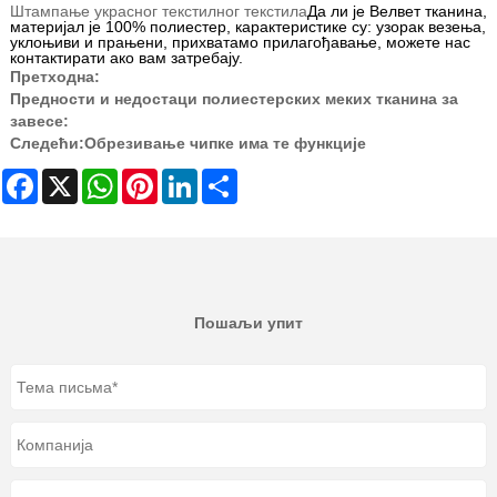
Штампање украсног текстилног текстила
Да ли је Велвет тканина,
материјал је 100% полиестер, карактеристике су: узорак везења,
уклоњиви и прањени, прихватамо прилагођавање, можете нас
контактирати ако вам затребају.
Претходна:
Предности и недостаци полиестерских меких тканина за
завесе:
Следећи:
Обрезивање чипке има те функције
Facebook
X
WhatsApp
Pinterest
LinkedIn
Share
Пошаљи упит