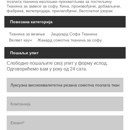
позлата тканина еколошки прихватљива за постељину
Тканина за завесе за софу, Кина, произвођачи, добављачи,
фабрика, велепродаја, прилагођени, бесплатни узорак
Повезана категорија
Тканина за везење
Јацкуард Софа Тканина
Велвет кауч
Жакард сомотна тканина за софу
Пошаљи упит
Слободно пошаљите свој упит у форму испод.
Одговорићемо вам у року од 24 сата.