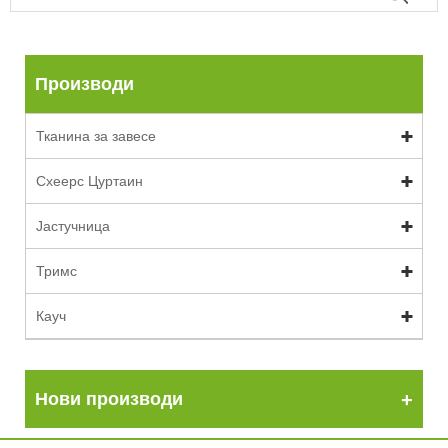
Производи
Тканина за завесе
Схеерс Цуртаин
Јастучница
Тримс
Кауч
Нови производи