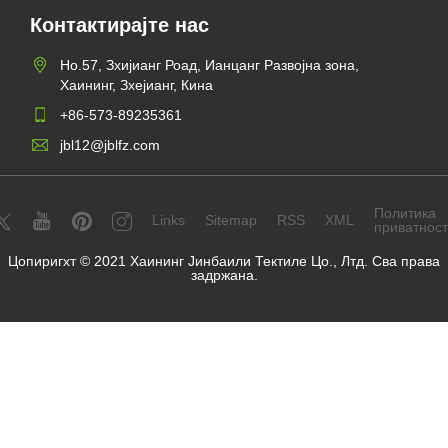
Контактирајте нас
Но.57, Зхијианг Роад, Ианцанг Развојна зона,
Хаининг, Зхејианг, Кина
+86-573-89235361
jbl12@jblfz.com
Политика
Links
Sitemap
RSS
XML
приватнос
Цопиригхт © 2021 Хаининг Јинбаили Тектиле Цо., Лтд. Сва права
задржана.