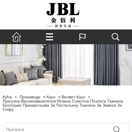
Кућа
>
Производи
>
Кауч
>
Велвет Кауч
>
Луксузна Висококвалитетна Резана Сомотна Позлата Тканина
Еколошки Прихватљива За Постељину Тканина За Завесе За
Софу