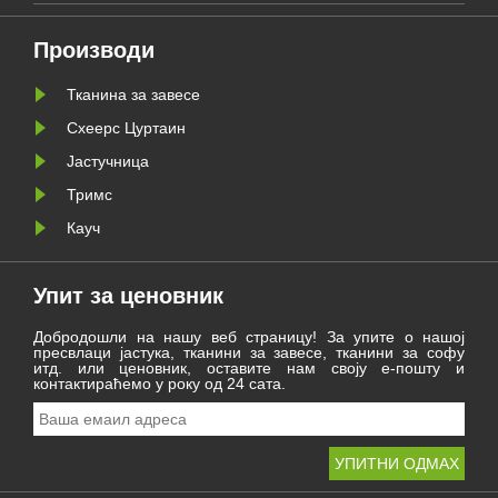
године и радује се новом
лужи
путовању 2021. године.
Производи
Тканина за завесе
Схеерс Цуртаин
Јастучница
Тримс
Кауч
Упит за ценовник
Добродошли на нашу веб страницу! За упите о нашој
пресвлаци јастука, тканини за завесе, тканини за софу
итд. или ценовник, оставите нам своју е-пошту и
контактираћемо у року од 24 сата.