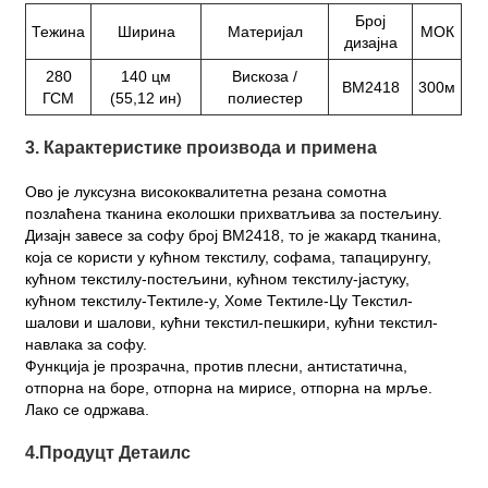
Број
Тежина
Ширина
Материјал
МОК
дизајна
280
140 цм
Вискоза /
ВМ2418
300м
ГСМ
(55,12 ин)
полиестер
3. Карактеристике производа и примена
Ово је луксузна висококвалитетна резана сомотна
позлаћена тканина еколошки прихватљива за постељину.
Дизајн завесе за софу број ВМ2418, то је жакард тканина,
која се користи у кућном текстилу, софама, тапацирунгу,
кућном текстилу-постељини, кућном текстилу-јастуку,
кућном текстилу-Тектиле-у, Хоме Тектиле-Цу Текстил-
шалови и шалови, кућни текстил-пешкири, кућни текстил-
навлака за софу.
Функција је прозрачна, против плесни, антистатична,
отпорна на боре, отпорна на мирисе, отпорна на мрље.
Лако се одржава.
4.Продуцт Детаилс