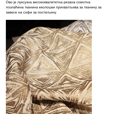
Ово је луксузна висококвалитетна резана сомотна
позлаћена тканина еколошки прихватљива за тканину за
завесе на софи за постељину.