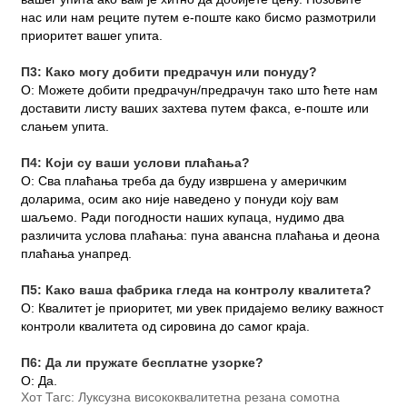
нас или нам реците путем е-поште како бисмо размотрили
приоритет вашег упита.
П3: Како могу добити предрачун или понуду?
О: Можете добити предрачун/предрачун тако што ћете нам
доставити листу ваших захтева путем факса, е-поште или
слањем упита.
П4: Који су ваши услови плаћања?
О: Сва плаћања треба да буду извршена у америчким
доларима, осим ако није наведено у понуди коју вам
шаљемо. Ради погодности наших купаца, нудимо два
различита услова плаћања: пуна авансна плаћања и деона
плаћања унапред.
П5: Како ваша фабрика гледа на контролу квалитета?
О: Квалитет је приоритет, ми увек придајемо велику важност
контроли квалитета од сировина до самог краја.
П6: Да ли пружате бесплатне узорке?
О: Да.
Хот Тагс: Луксузна висококвалитетна резана сомотна