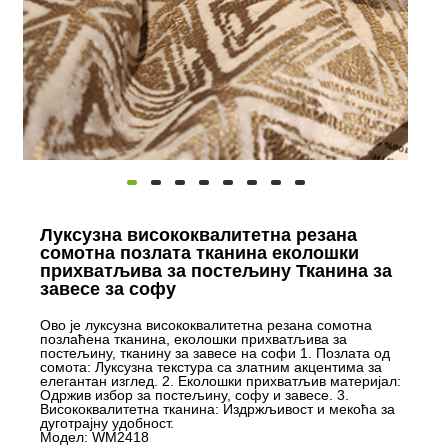
Луксузна висококвалитетна резана
сомотна позлата тканина еколошки
прихватљива за постељину Тканина за
завесе за софу
Ово је луксузна висококвалитетна резана сомотна
позлаћена тканина, еколошки прихватљива за
постељину, тканину за завесе на софи 1. Позлата од
сомота: Луксузна текстура са златним акцентима за
елегантан изглед. 2. Еколошки прихватљив материјал:
Одржив избор за постељину, софу и завесе. 3.
Висококвалитетна тканина: Издржљивост и мекоћа за
дуготрајну удобност.
Модел: WM2418