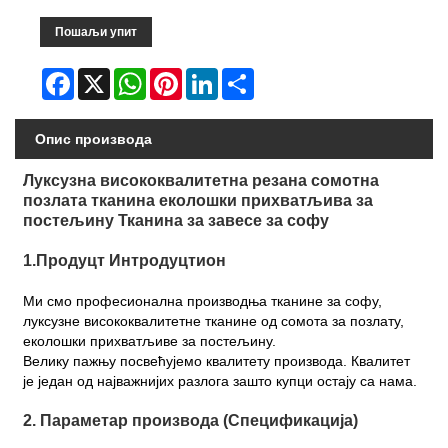
Пошаљи упит
Facebook
X
WhatsApp
Pinterest
LinkedIn
Share
Опис производа
Луксузна висококвалитетна резана сомотна
позлата тканина еколошки прихватљива за
постељину Тканина за завесе за софу
1.Продуцт Интродуцтион
Ми смо професионална производња тканине за софу,
луксузне висококвалитетне тканине од сомота за позлату,
еколошки прихватљиве за постељину.
Велику пажњу посвећујемо квалитету производа. Квалитет
је један од најважнијих разлога зашто купци остају са нама.
2. Параметар производа (Спецификација)