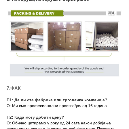
7.ФАК
П1: Да ли сте фабрика или трговачка компанија?
О: Ми смо професионални произвођач од 16 година.
П2: Када могу добити цену?
О: Обично цитирамо у року од 24 сата након добијања
вашег упита ако вам је хитно да добијете цену. Позовите